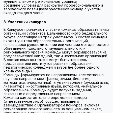
связанные с определенным направлением.
Команда самостоятельно определяет лидера
(ответственное лицо), осуществляющего
взаимодействие с Организатором Конкурса, включая
регистрацию личного кабинета на официальном сайте,
оформление и подачу заявки на участие, а также
мониторинг и своевременное отслеживание информации,
размещаемой в личном кабинете команды.
В случае возникновения объективных (уважительных)
причин допускается замена одного члена команды в
течение периода проведения Конкурса, но не более
одного раза. Замена осуществляется на основании
письменного обращения команды, направленного
Организатору на адрес электронной почты, с указанием
причин и предоставлением необходимых
подтверждающих документов (при наличии). Решение о
замене принимается Организатором.
4. Сроки проведения Конкурса
Конкурс проводится с апреля по декабрь 2026 года в
несколько этапов:
- прием заявок с 15 по 25 апреля 2026 года;
- отборочный заочный этап с 27 апреля по 30 мая 2026
года;
- подведение итогов отборочного заочного этапа — до 15
июня 2026 года;
- отборочный очный этап июль 2026 года;
- полуфинал сентябрь 2026 года;
- финал ноябрь-декабрь 2026 года.
Сроки и места проведения этапов Конкурса могут быть
изменены Организатором с обязательным размещением
информации на сайте Конкурса и доведением до
сведения зарегистрированных участников.
5. Конкурсные задания
На разных этапах Конкурса для участников
предусмотрены разные форматы заданий.