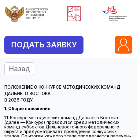
ПОДАТЬ ЗАЯВКУ
Назад
ПОЛОЖЕНИЕ О КОНКУРСЕ МЕТОДИЧЕСКИХ КОМАНД
ДАЛЬНЕГО ВОСТОКА
В 2026 ГОДУ
1. Общие положения
1.1. Конкурс методических команд Дальнего Востока
(далее — Конкурс) проводится среди методических
команд субъектов Дальневосточного федерального
округа и предусматривает проведение конкурсных
этапов. По итогам каждого этапа определяется перечень
команд, допущенных к участию в следующем этапе
Конкурса.
1.2. Конкурс охватывает следующие направления:
«естественно-научное направление» (физика, химия,
биология, математика, информатика), «гуманитарное
направление» (русский язык, литература, иностранные
языки, история), «начальное образование». Команды
формируются в соответствии с указанными
направлениями и выполняют конкурсные задания,
соответствующие выбранному направлению.
1.3. Организатором Конкурса выступает ФГБНУ «Институт
содержания и методов обучения им. В.С. Леднева» (далее