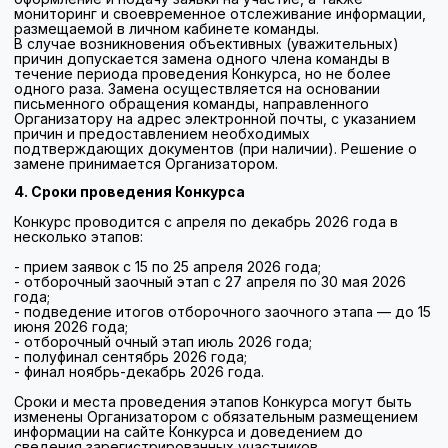
Задания отборочного заочного этапа:
- анализ видеоурока по заданным критериям;
- групповое собеседование (онлайн).
Задания отборочного очного этапа:
- решение кейсов, связанных с деятельностью
методических объединений;
- диагностика профессиональных компетенций.
Задания полуфинала:
- проведение открытого урока, спроектированного
командой;
- представление плана работы методического
объединения.
Задания финала:
- проведение анализа урока в форме беседы;
- «Методбой» - предложение вариантов решения
проблемных ситуаций.
Подробное описание заданий с критериями оценивания
участники получают после допуска к конкретному этапу
Конкурса. Задания отборочного заочного этапа будут
доступны после окончания приёма заявок.
До участия в отборочном очном этапе будет допущено 15
команд (45 участников), в полуфинале участвуют 10
команд (30 участников), в финале — 5 команд (15
участников).
6. Жюри конкурса
Оценку прохождения конкурсных испытаний участниками
Конкурса осуществляет жюри Конкурса.
В состав жюри входят авторитетные представители
педагогического сообщества и организаторы Конкурса.
Жюри формируется Организатором для каждого этапа
Конкурса.
7. Награды Конкурса