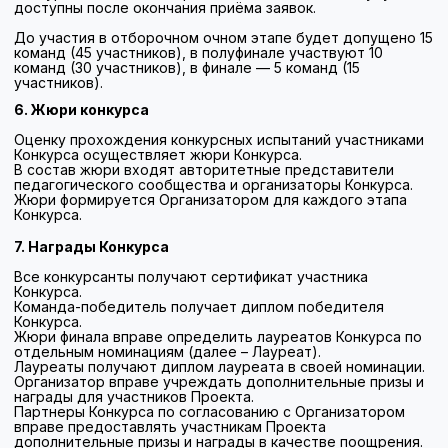
линия.
Консультации предоставляются по адресу электронной
почты:
metod-konkurs@instrao.ru
.
Лидер команды несет ответственность за достоверность
предоставлямых сведений и корректность заполнения
заявки.
Заключительные положения
Организатор Конкурса оставляет за собой право
использовать конкурсные работы в некоммерческих
целях в сети Интернет, СМИ с обязательным указанием
данных об авторах.
Обработка персональных данных участников Конкурса
осуществляется в соответствии с требованиями
Федерального закона от 27 июля 2006 г. № 152-ФЗ «О
персональных данных» и включает сбор, систематизацию,
накопление, хранение, уточнение (обновление,
изменение), использование и иные действия,
необходимые для организации и проведения Конкурса.
Участники Конкурса, направляя заявку на участие,
выражают согласие на обработку своих персональных
данных, а также на их использование в целях
информационного сопровождения Конкурса, включая
размещение сведений об участниках и результатах их
участия на официальных ресурсах.
Участники Конкурса выражают согласие на
осуществление фото- и видеосъемки в рамках
проведения Конкурса, а также на использование
полученных фото- и видеоматериалов Организатором в
информационных, образовательных и презентационных
целях, в том числе с размещением на официальных сайтах
и иных открытых ресурсах.
Авторские права на материалы, представленные
участниками в рамках Конкурса, сохраняются за
участниками. При этом Организатор вправе использовать
указанные материалы в информационных, методических и
образовательных целях без выплаты вознаграждения с
обязательным указанием авторства.
Участник (команда) может быть исключен из Конкурса по
решению Организатора в следующих случаях: