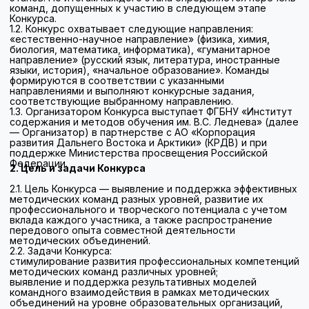
— Организатор) в партнерстве с АО «Корпорация
развития Дальнего Востока и Арктики» (КРДВ) и при
поддержке Министерства просвещения Российской
Федерации.
2. Цель и задачи Конкурса
2.1. Цель Конкурса — выявление и поддержка эффективных
методических команд разных уровней, развитие их
профессионального и творческого потенциала с учетом
вклада каждого участника, а также распространение
передового опыта совместной деятельности
методических объединений.
2.2. Задачи Конкурса:
стимулирование развития профессиональных компетенций
методических команд различных уровней;
выявление и поддержка результативных моделей
командного взаимодействия в рамках методических
объединений на уровне образовательных организаций,
муниципальном и региональном уровнях;
создание условий для раскрытия профессионального и
творческого потенциала участников команд с учетом
вклада каждого члена.
3. Участники конкурса
В Конкурсе принимают участие команды образовательных
организаций субъектов Дальневосточного федерального
округа, состоящие из трех участников. В состав команды
входят учителя образовательных организаций,
являющиеся руководителями или членами методического
объединения школьного, муниципального или
регионального уровня. Команды могут формироваться из
представителей как одной, так и нескольких организаций.
В состав команды также могут быть включены
представители институтов развития образования,
педагогических колледжей и вузов (не более одного
члена команды).
Команды формируются по направлениям: «естественно-
научное направление» (физика, химия, биология,
математика, информатика), «гуманитарное» (русский язык,
литература, иностранные языки, история), «начальное
образование». Команды будут получать задания,