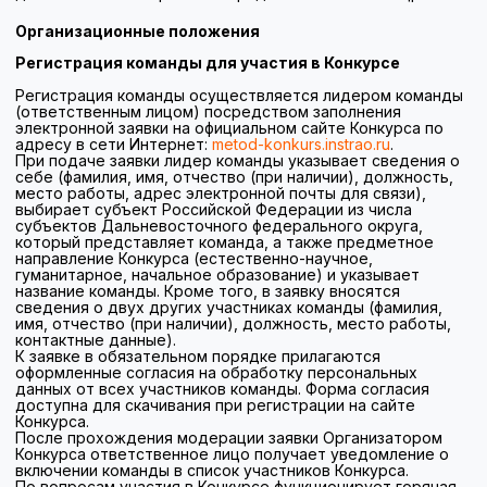
нарушение требований настоящего Положения;
предоставление недостоверных сведений;
нарушение правил выполнения конкурсных заданий;
неявка на очный этап без уважительной причины;
распространение материалов заданий и результатов
их выполнения в открытых источниках без согласия
Организатора;
публикация недостоверной или дискредитирующей
информации о Конкурсе.
Не допускается недобросовестное выполнение
конкурсных заданий, включая заимствование материалов
без указания источников, использование посторонней
помощи, если это не предусмотрено условиями задания.
Организатор не несет ответственности за технические
сбои, возникшие по причинам, не зависящим от
Организатора, в том числе связанные с работой
оборудования, программного обеспечения или сети
Интернет со стороны участника.
Организатор оставляет за собой право вносить
изменения в настоящее Положение с обязательным
размещением актуальной редакции на официальном сайте
Конкурса.
Информирование участников Конкурса осуществляется
посредством размещения информации на официальном
сайте Конкурса, а также направления уведомлений на
адреса электронной почты, указанные при регистрации.
О конкурсе
Задать вопрос
Фотоальбом
© ФГБНУ "ИСМО им. В.С. Леднева" 2026 год