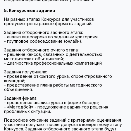
Все конкурсанты получают сертификат участника
Конкурса.
Команда-победитель получает диплом победителя
Конкурса.
Жюри финала вправе определить лауреатов Конкурса по
отдельным номинациям (далее – Лауреат).
Лауреаты получают диплом лауреата в своей номинации.
Организатор вправе учреждать дополнительные призы и
награды для участников Проекта.
Партнеры Конкурса по согласованию с Организатором
вправе предоставлять участникам Проекта
дополнительные призы и награды в качестве поощрения.
Организационные положения
Регистрация команды для участия в Конкурсе
Регистрация команды осуществляется лидером команды
(ответственным лицом) посредством заполнения
электронной заявки на официальном сайте Конкурса по
адресу в сети Интернет:
metod-konkurs.instrao.ru
.
При подаче заявки лидер команды указывает сведения о
себе (фамилия, имя, отчество (при наличии), должность,
место работы, адрес электронной почты для связи),
выбирает субъект Российской Федерации из числа
субъектов Дальневосточного федерального округа,
который представляет команда, а также предметное
направление Конкурса (естественно-научное,
гуманитарное, начальное образование) и указывает
название команды. Кроме того, в заявку вносятся
сведения о двух других участниках команды (фамилия,
имя, отчество (при наличии), должность, место работы,
контактные данные).
К заявке в обязательном порядке прилагаются
оформленные согласия на обработку персональных
данных от всех участников команды. Форма согласия
доступна для скачивания при регистрации на сайте
Конкурса.
После прохождения модерации заявки Организатором
Конкурса ответственное лицо получает уведомление о
включении команды в список участников Конкурса.
По вопросам участия в Конкурсе функционирует горячая